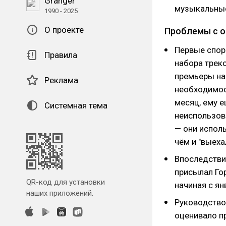
Granger
музыкальные
1990 - 2025
О проекте
Проблемы с о
Первые спор
Правила
набора треко
премьеры на 
Реклама
необходимос
месяц, ему е
Системная тема
неиспользов
— они исполь
чём и "выехал
Впоследстви
присылал Гор
QR-код для установки
начиная с ян
наших приложений.
Руководство
оценивало пр