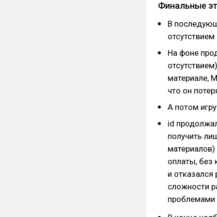
Финальные эт
В последующ
отсутствием 
На фоне про
отсутствием
материале, 
что он потер
А потом игру
id продолжа
получить ли
материалов) 
оплаты, без 
и отказался
сложности р
проблемами т