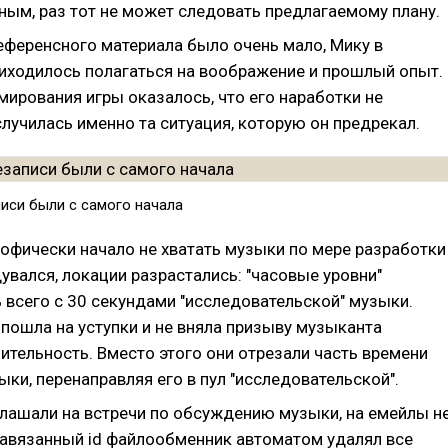
ным, раз тот не может следовать предлагаемому плану.
еференсного материала было очень мало, Мику в
иходилось полагаться на воображение и прошлый опыт.
мирования игры оказалось, что его наработки не
лучилась именно та ситуация, которую он предрекал.
иси были с самого начала
рофически начало не хватать музыки по мере разработки
увался, локации разрастались: "часовые уровни"
 всего с 30 секундами "исследовательской" музыки.
пошла на уступки и не вняла призыву музыканта
ительность. Вместо этого они отрезали часть времени
ыки, перенаправляя его в пул "исследовательской".
глашали на встречи по обсуждению музыки, на емейлы н
 навязанный id файлообменник автоматом удалял все