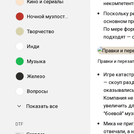
Кино и сериалы
некомпетент
Поскольку р
Ночной музпостинг
основном пр
По мере фор
Творчество
подходят — с
Инди
Музыка
Правки и перезап
Игре катаст
Железо
— скоуп разд
оказывались
Вопросы
Компания не 
увеличить дл
Показать все
"боевой" муз
Мика не при
DTF
отвечали, а