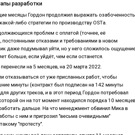
апы разработки
ие месяцы Гордон продолжил выражать озабоченность
какой-либо стратегии по производству OSTа.
должающихся проблем с оплатой (точнее, её
), постоянными отказами и требованиями в новом
Мик даже подумывал уйти, но у него сложилось ощущение
яет больше, если уйдёт, чем если останется.
 перенесли на 5 месяцев, на 20 марта 2022.
ли отказываться от уже присланных работ, чтобы
шние минуты (контракт был подписан на 142 минуты
для других треков, и в этот период Гордон потребовал
которой он на тот момент находился порядка 10 месяце
 работать дальше. На что менеджмент обвинил Мика в
аботы с ним и пригрозил "весьма очевидными"
акому "протесту".