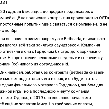
 OST
20 года, за 6 месяцев до продаж предзаказов, с
м всё ещё не подписали контракт на производство OSTа
постоянные попытки Мика связаться с компанией, id не
 с ноября.
ря он написал писмо напрямую в Bethesda, описав всю
предлагая всё-таки заняться саундтреком. Компания
о ответила и они с Гордоном быстро договорились о
ве. На протяжении нескольких недель в их переписку
чали (cc) никого из сотрудников id.
Мик написал, работая без контракта (Bethesda сказали,
 не сможет подготовить его в срок, и он будет готов
е сдачи финального материала Гордоном), альбом для
дкиной игры, но в последнюю минуту компания
т него. Однако, в 2019 она внезапно начала его
сё ещё не заплатив Мику. На требование оплаты,