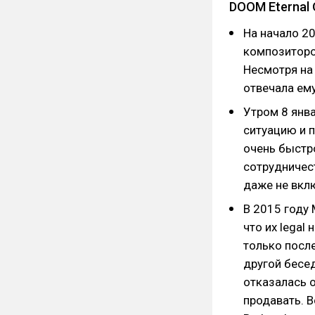
DOOM Eternal
На начало 20
композиторо
Несмотря на 
отвечала ему
Утром 8 янва
ситуацию и 
очень быстр
сотрудничест
даже не вклю
В 2015 году 
что их legal
только посл
другой бесе
отказалась о
продавать. В