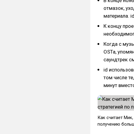
В конце нояб
отмазок, ухо
материала. i
К концу прое
необходимог
Когда с муз
OSTa, упомян
саундтрек см
id использов
том числе те
минут вместо
Как считает Мик
получению больш