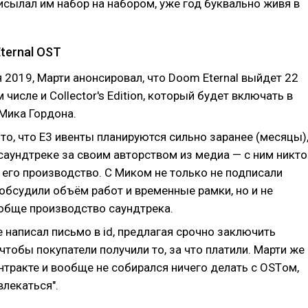
исылал им набор на набором, уже год буквально живя в
ternal OST
я 2019, Марти анонсировал, что Doom Eternal выйдет 22
м числе и Collector's Edition, который будет включать в
 Мика Гордона.
то, что E3 ивенты планируются сильно заранее (месяцы)
саундтреке за своим авторством из медиа — с ним никто
 его производство. С Миком не только не подписали
 обсудили объём работ и временные рамки, но и не
обще производство саундтрека.
 написал письмо в id, предлагая срочно заключить
чтобы покупатели получили то, за что платили. Марти же
нтракте и вообще не собирался ничего делать с OSTом,
влекаться".