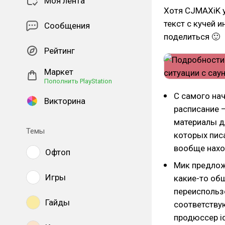
Моя лента
Хотя CJMAXiK 
текст с кучей 
Сообщения
поделиться 🙂
Рейтинг
Маркет
Пополнить PlayStation
С самого нач
Викторина
расписание —
материалы дл
Темы
которых пис
вообще нахо
Офтоп
Мик предлож
Игры
какие-то об
переиспользо
Гайды
соответству
продюссер id