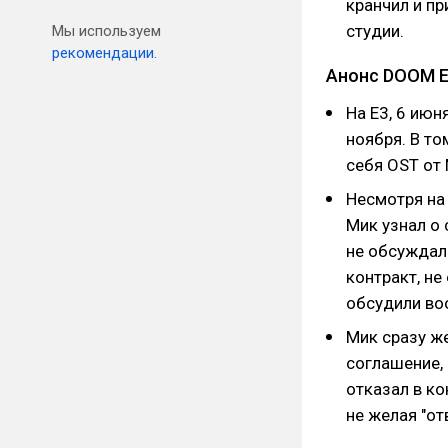
кранчил и пр
студии.
Мы используем
рекомендации.
Анонс DOOM E
На E3, 6 июн
ноября. В то
себя OST от
Несмотря на 
Мик узнал о 
не обсуждал
контракт, не
обсудили во
Мик сразу же
соглашение, 
отказал в ко
не желая "от