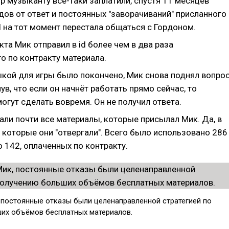
р музыканту всё-таки заплатили, спустя 11 месяцев
дов от ответ и постоянных "заворачиваний" присланного
d на тот момент перестала общаться с Гордоном.
кта Мик отправил в id более чем в два раза
о по контракту материала.
ыкой для игры было покончено, Мик снова поднял вопро
ув, что если он начнёт работать прямо сейчас, то
огут сделать вовремя. Он не получил ответа.
али почти все материалы, которые присылал Мик. Да, в
, которые они "отвергали". Всего было использовано 286
 142, оплаченных по контракту.
, постоянные отказы были целенаправленной стратегией по
их объёмов бесплатных материалов.