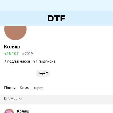
Коляш
+26 107
с 2019
7
подписчиков
91
подписка
Ещё 2
Посты
Комментарии
Свежее
Коляш