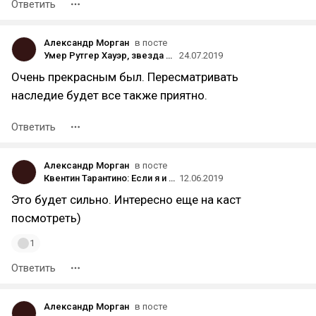
Ответить
Александр Морган
в посте
Умер Рутгер Хауэр, звезда «Бегущего по лезвию»
24.07.2019
Очень прекрасным был. Пересматривать
наследие будет все также приятно.
Ответить
Александр Морган
в посте
Квентин Тарантино: Если я и буду режиссировать Star Trek, то это будет фильм с рейтингом «R»
12.06.2019
Это будет сильно. Интересно еще на каст
посмотреть)
1
Ответить
Александр Морган
в посте