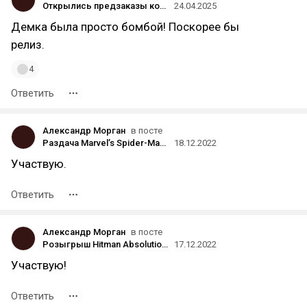
Открылись предзаказы консольных версий «выживача» The Alters — игра стоит 35 долларов
24.04.2025
Демка была просто бомбой! Поскорее бы
релиз.
4
Ответить
Александр Морган
в посте
Раздача Marvel’s Spider-Man Remastered для STEAM (REGION FREE) (ЗАВЕРШЕНО)
18.12.2022
Участвую.
Ответить
Александр Морган
в посте
Розыгрыш Hitman Absolution для STEAM (Россия, страны СНГ)(ЗАВЕРШЕНА)
17.12.2022
Участвую!
Ответить