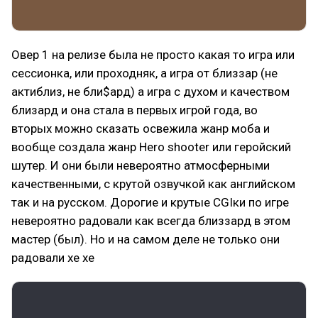
Овер 1 на релизе была не просто какая то игра или
сессионка, или проходняк, а игра от близзар (не
актиблиз, не бли$ард) а игра с духом и качеством
близард и она стала в первых игрой года, во
вторых можно сказать освежила жанр моба и
вообще создала жанр Hero shooter или геройский
шутер. И они были невероятно атмосферными
качественными, с крутой озвучкой как английском
так и на русском. Дорогие и крутые CGIки по игре
невероятно радовали как всегда близзард в этом
мастер (был). Но и на самом деле не только они
радовали хе хе