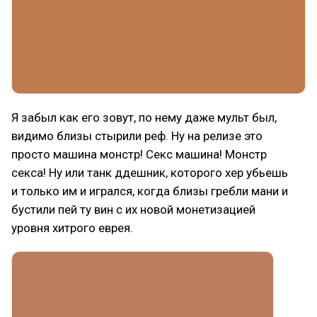
Я забыл как его зовут, по нему даже мульт был,
видимо близы стырили реф. Ну на релизе это
просто машина монстр! Секс машина! Монстр
секса! Ну или танк ддешник, которого хер убьешь
и только им и игрался, когда близы гребли мани и
бустили пей ту вин с их новой монетизацией
уровня хитрого еврея.