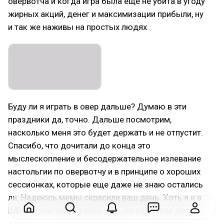
овервотча и когда игра была еще не убита в угоду
жирных акций, денег и максимизации прибыли, ну
и так же наживы на простых людях
Буду ли я играть в овер дальше? Думаю в эти
праздники да, точно. Дальше посмотрим,
насколько меня это будет держать и не отпустит.
Спасибо, что дочитали до конца это
мыслескопление и бесодержательное излевание
настольгии по овервотчу и в принципе о хороших
сессионках, которые еще даже не знаю остались
ли. Надеюсь мемы скрасили ваш день. Хоть я и в
ШБ и это не увидит весь пдф, но на самом деле я
останусь со своими чувствами и мыслями как