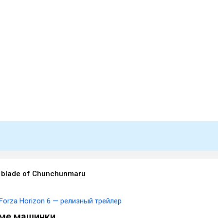
 blade of Chunchunmaru
Forza Horizon 6 — релизный трейлер
име машинки