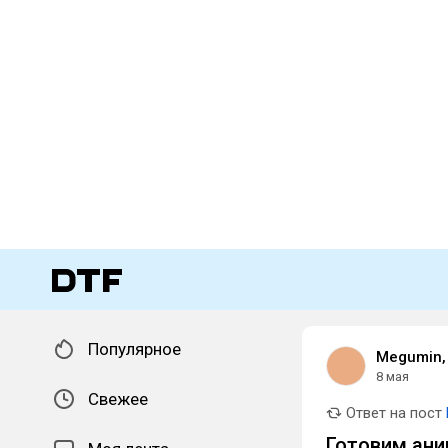
Популярное
Megumin,
8 мая
Свежее
Ответ на пост
Готовим ан