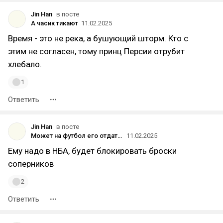
Jin Han
в посте
А часик тикают
11.02.2025
Время - это не река, а бушующий шторм. Кто с
этим не согласен, тому принц Персии отрубит
хлебало.
1
Ответить
Jin Han
в посте
Может на футбол его отдать ?
11.02.2025
Ему надо в НБА, будет блокировать броски
соперников
2
Ответить