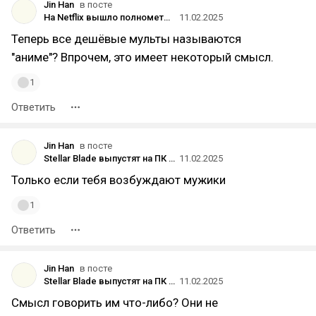
Jin Han
в посте
На Netflix вышло полнометражное аниме «Ведьмак: Сирены глубин» с Дагом Коклом в роли Геральта
11.02.2025
Теперь все дешёвые мульты называются
"аниме"? Впрочем, это имеет некоторый смысл.
1
Ответить
Jin Han
в посте
Stellar Blade выпустят на ПК только после того, как игру оптимизируют для Steam Deck
11.02.2025
Только если тебя возбуждают мужики
1
Ответить
Jin Han
в посте
Stellar Blade выпустят на ПК только после того, как игру оптимизируют для Steam Deck
11.02.2025
Смысл говорить им что-либо? Они не