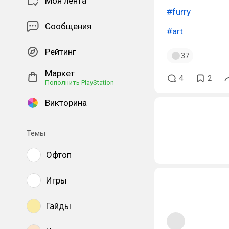
Моя лента
#furry
Сообщения
#art
Рейтинг
37
Маркет
4
2
Пополнить PlayStation
Викторина
Темы
Офтоп
Игры
Гайды