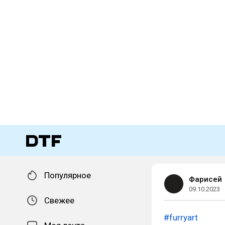
Популярное
Фарисей
09.10.2023
Свежее
#furryart