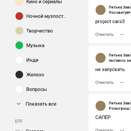
Кино и сериалы
Петька Зав
Посоветуйт
Ночной музпостинг
project cars3
Творчество
Ответить
Музыка
Петька Зав
Инди
не запускать
Железо
Ответить
Вопросы
Показать все
Петька Зав
САПЁР
DTF
Ответить