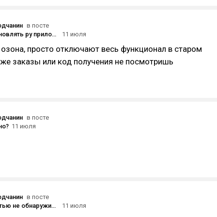
одчанин
в посте
Стоит ли обновлять ру приложения? Слышал где-то что якобы с обновлением в них что-то добавляют теперь для сбора данных как в том же Максимке
11 июля
з озона, просто отключают весь функционал в старом
аже заказы или код получения не посмотришь
одчанин
в посте
но?
11 июля
одчанин
в посте
SSD полностью не обнаруживается и винда не грузится
11 июля