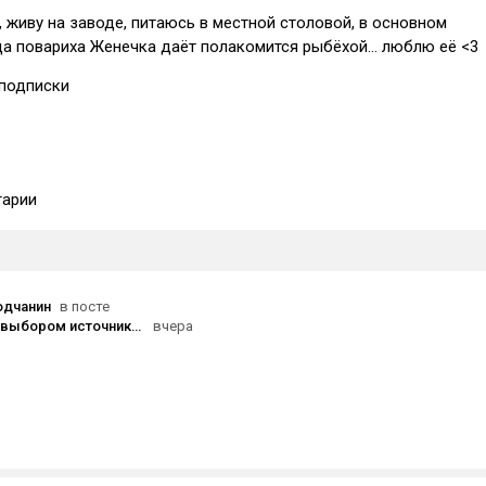
, живу на заводе, питаюсь в местной столовой, в основном
а повариха Женечка даёт полакомится рыбёхой... люблю её <3
подписки
арии
одчанин
в посте
Помогите с выбором источника бесперебойного питания для ПК?
вчера