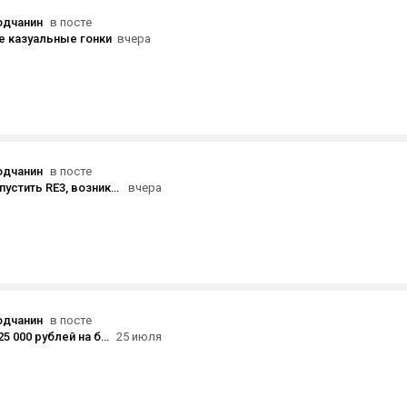
одчанин
в посте
е казуальные гонки
вчера
одчанин
в посте
пытаюсь запустить RE3, возникает такая ошибка
вчера
одчанин
в посте
Розыгрыш 25 000 рублей на баланс Steam
25 июля