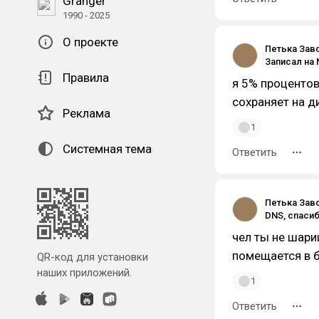
Granger
1990 - 2025
О проекте
Петька Зав
Правила
я 5% процентов
сохраняет на ди
Реклама
1
Системная тема
Ответить
Петька Зав
чел ты не шари
помещается в б
QR-код для установки
наших приложений.
1
Ответить