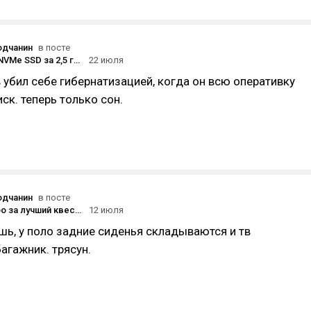
одчанин
в посте
Записал на NVMe SSD за 2,5 года - 35 ТБ
22 июля
 убил себе гибернатизацией, когда он всю оперативку
ск. теперь только сон.
одчанин
в посте
DNS, спасибо за лучший квест 2026 года. Или как я заплатил 3000 рублей, чтобы посмотреть, как телевизор 75" пытаются отправить на Polo.
12 июля
шь, у поло задние сиденья складываются и тв
агажник. трясун.