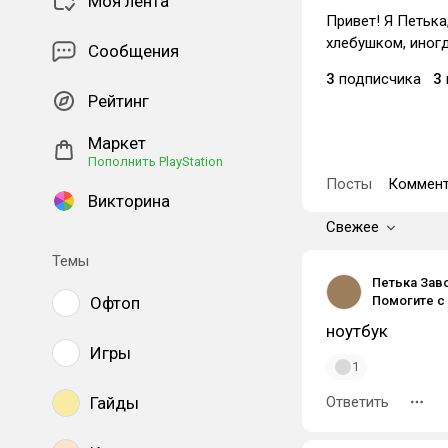
Моя лента
Привет! Я Петька
хлебушком, иногд
Сообщения
3
подписчика
3
Рейтинг
Маркет
Пополнить PlayStation
Посты
Коммент
Викторина
Свежее
Темы
Петька Зав
Офтоп
ноутбук
Игры
1
Гайды
Ответить