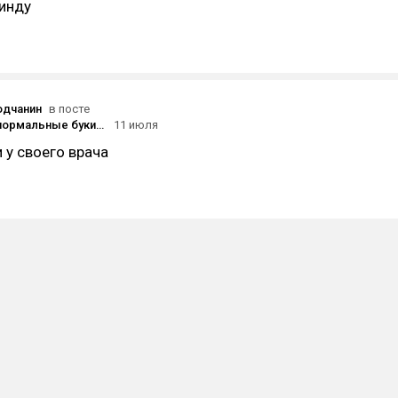
винду
одчанин
в посте
Есть какие нормальные букинистические магазы онлайн?
11 июля
 у своего врача