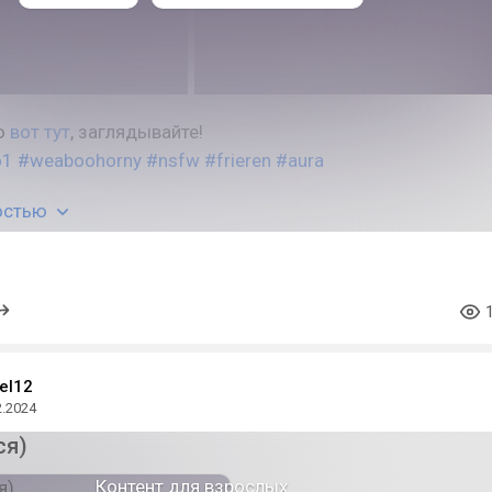
ю
вот тут
, заглядывайте!
o1
#weaboohorny
#nsfw
#frieren
#aura
остью
el12
2.2024
ся)
Контент для взрослых