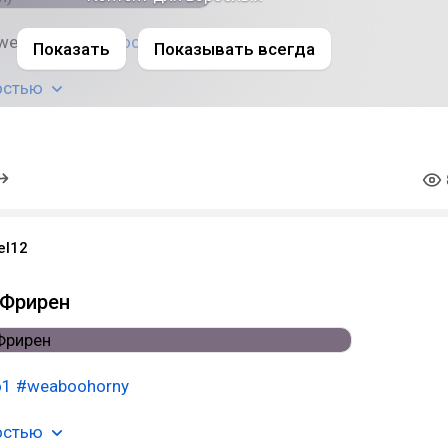
weaboo1
#weabooarts
Показать
Показывать всегда
остью
el12
 Фрирен
o1
#weaboohorny
остью