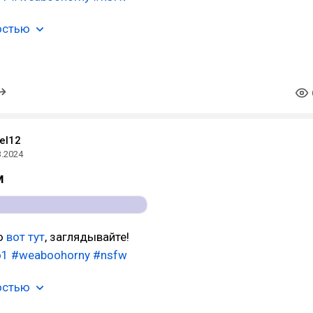
остью
el12
3.2024
м
ю
вот тут
, заглядывайте!
o1
#weaboohorny
#nsfw
остью