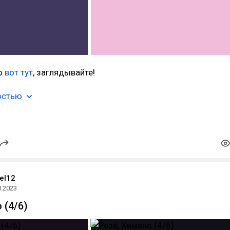
ю
вот тут
, заглядывайте!
остью
el12
0.2023
 (4/6)