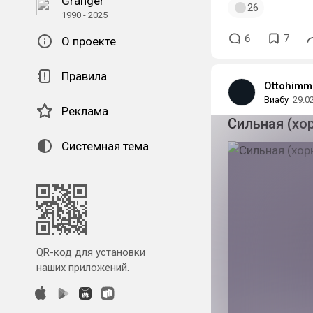
Granger
26
1990 - 2025
6
7
О проекте
Правила
Ottohimm
Виабу
29.0
Реклама
Сильная (хо
Системная тема
QR-код для установки
наших приложений.