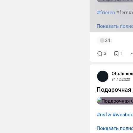
#frieren
#fern#
Показать полн
24
3
1
Ottohimm
31.12.2023
Подарочная
#nsfw
#weabo
Показать полн