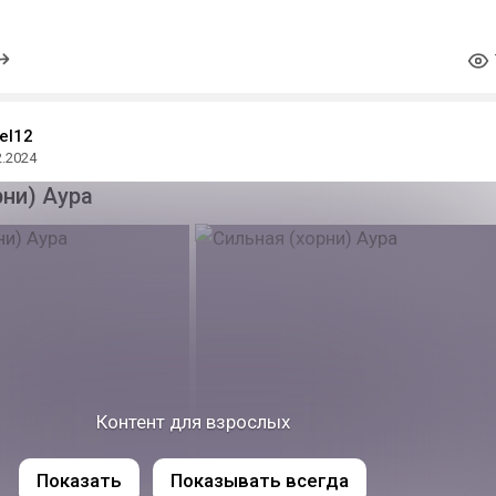
el12
2.2024
рни) Аура
Контент для взрослых
Показать
Показывать всегда