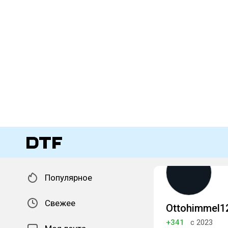
Популярное
Свежее
Ottohimmel1
+341
с 2023