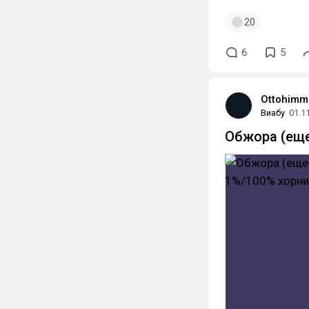
20
6
5
Ottohimm
Виабу
01.1
Обжора (еще