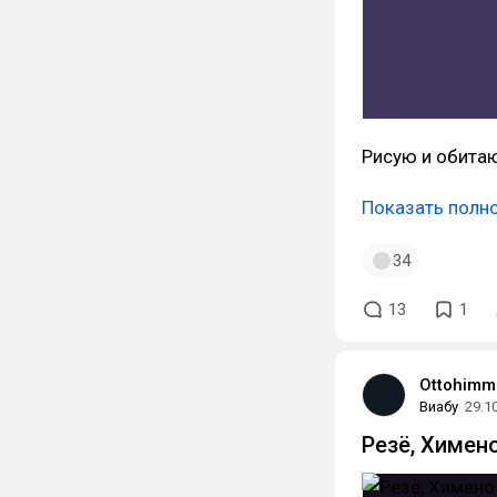
Рисую и обита
Показать полн
34
13
1
Ottohimm
Виабу
29.1
Резё, Химено