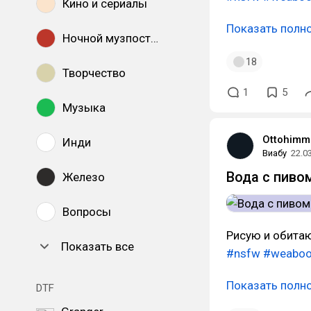
Кино и сериалы
Показать полн
Ночной музпостинг
18
Творчество
1
5
Музыка
Ottohimm
Инди
Виабу
22.0
Вода с пиво
Железо
Вопросы
Рисую и обита
Показать все
#nsfw
#weabo
Показать полн
DTF