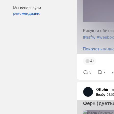
Мы используем
рекомендации.
Рисую и обита
#nsfw
#weabo
Показать полн
41
5
7
Ottohimm
Виабу
08.0
Ферн (дуеть