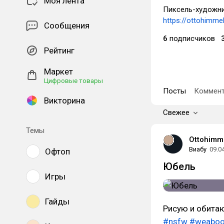
Моя лента
Пиксель-художни
https://ottohimme
Сообщения
6
подписчиков
Рейтинг
Маркет
Цифровые товары
Посты
Коммент
Викторина
Свежее
Темы
Ottohimm
Виабу
09.0
Офтоп
Юбель
Игры
Гайды
Рисую и обита
#nsfw
#weabo