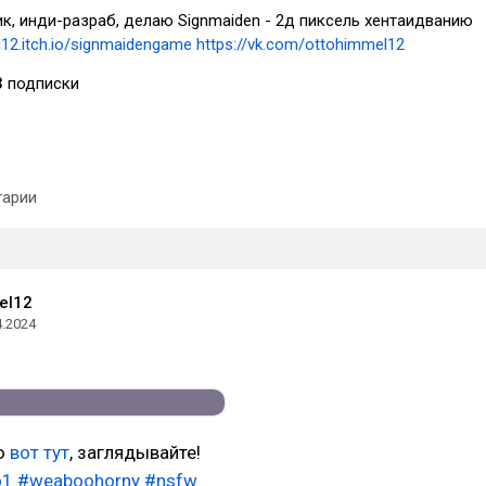
к, инди-разраб, делаю Signmaiden - 2д пиксель хентаидванию
l12.itch.io/signmaidengame
https://vk.com/ottohimmel12
3
подписки
арии
el12
4.2024
ю
вот тут
, заглядывайте!
o1
#weaboohorny
#nsfw