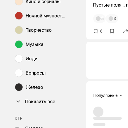
Кино и сериалы
Пустые поля... 
Ночной музпостинг
5
3
Творчество
6
Музыка
Инди
Вопросы
Железо
Популярные
Показать все
DTF