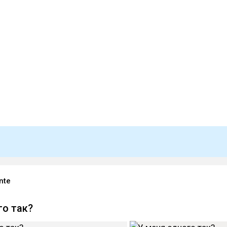
nte
го так?