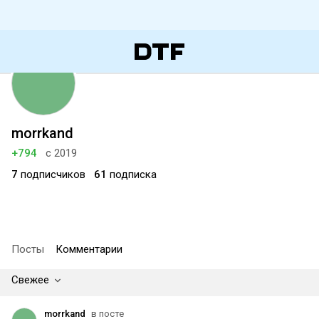
morrkand
+794
с 2019
7
подписчиков
61
подписка
Посты
Комментарии
Свежее
morrkand
в посте