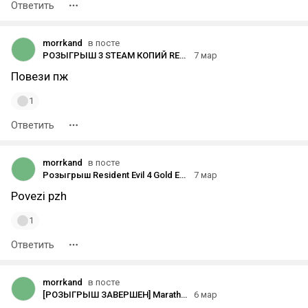
Ответить
morrkand
в посте
РОЗЫГРЫШ 3 STEAM КОПИЙ RESIDENT EVIL REQUIEM РФ + СНГ [DTF + Telegram]
7 мар
Повези пж
1
Ответить
morrkand
в посте
Розыгрыш Resident Evil 4 Gold Edition [завершено]
7 мар
Povezi pzh
1
Ответить
morrkand
в посте
[РОЗЫГРЫШ ЗАВЕРШЕН] Marathon (СНГ-ключ Steam)
6 мар