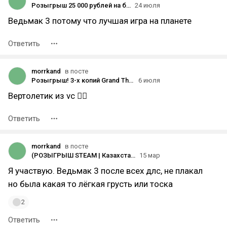
Розыгрыш 25 000 рублей на баланс Steam
24 июля
Ведьмак 3 потому что лучшая игра на планете
Ответить
morrkand
в посте
Розыгрыш! 3-х копий Grand Theft Auto 6 (завершено)
6 июля
Вертолетик из vc 😮‍💨
Ответить
morrkand
в посте
(РОЗЫГРЫШ STEAM | Казахстан + РФ) Crimson Desert 1 копия (Завершено)
15 мар
Я участвую. Ведьмак 3 после всех длс, не плакал
но была какая то лёгкая грусть или тоска
2
Ответить