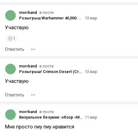
morrkand
в посте
Розыгрыш Warhammer 40,000: Rogue Trader - Voidfarer Edition [завершено]
13 мар
Участвую
1
Ответить
morrkand
в посте
Розыгрыш! Crimson Desert (Стим)
13 мар
Участвую
Ответить
morrkand
в посте
Визуальное безумие: обзор «Marathon» | + Розыгрыш 5 ключей
11 мар
Мне просто пиу пиу нравится