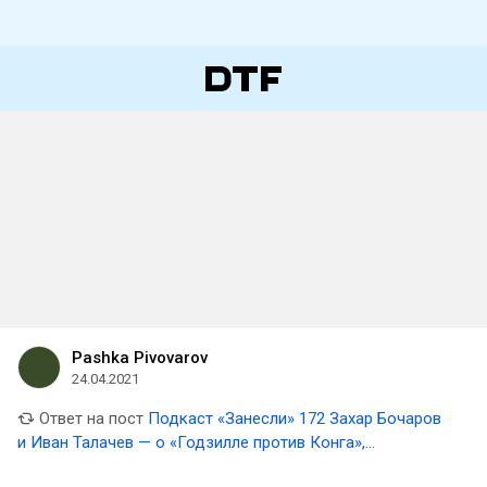
Pashka Pivovarov
24.04.2021
Ответ на пост
Подкаст «Занесли» 172 Захар Бочаров
и Иван Талачев — о «Годзилле против Конга»,
S.T.A.L.K.E.R. 2 и патчах Cyberpunk 2077