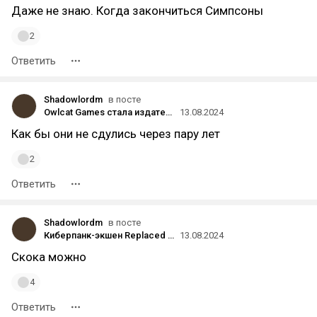
Даже не знаю. Когда закончиться Симпсоны
2
Ответить
Shadowlordm
в посте
Owlcat Games стала издателем — компания будет помогать разработчикам с выпуском ролевых игр
13.08.2024
Как бы они не сдулись через пару лет
2
Ответить
Shadowlordm
в посте
Киберпанк-экшен Replaced отложили на 2025 год
13.08.2024
Скока можно
4
Ответить