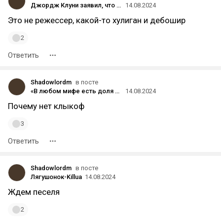
Джордж Клуни заявил, что никогда не будет работать с «жалким ублюдком» Дэвидом О. Расселом
14.08.2024
Это не режессер, какой-то хулиган и дебошир
2
Ответить
Shadowlordm
в посте
«В любом мифе есть доля правды»: второй трейлер «Крэйвена-охотника» от Sony
14.08.2024
Почему нет клыкоф
3
Ответить
Shadowlordm
в посте
Лягушонок-Killua
14.08.2024
Ждем песеля
2