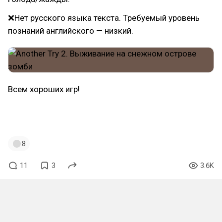
❌Нет русского языка текста. Требуемый уровень
познаний английского — низкий.
Всем хороших игр!
#лонг
#лонгрид
#survival
#выживание
#зомби
#зомбиапокалипсис
#обзор
8
11
3
3.6K