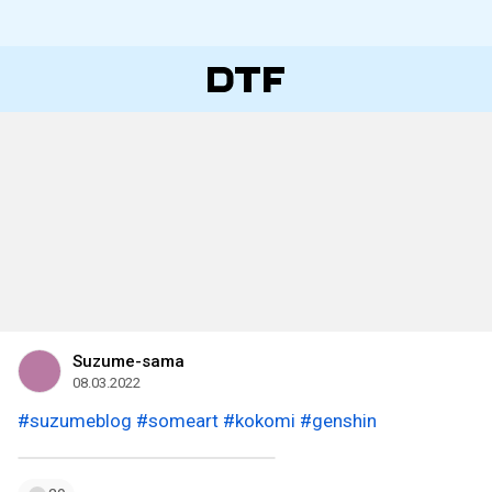
Suzume-sama
08.03.2022
#suzumeblog
#someart
#kokomi
#genshin