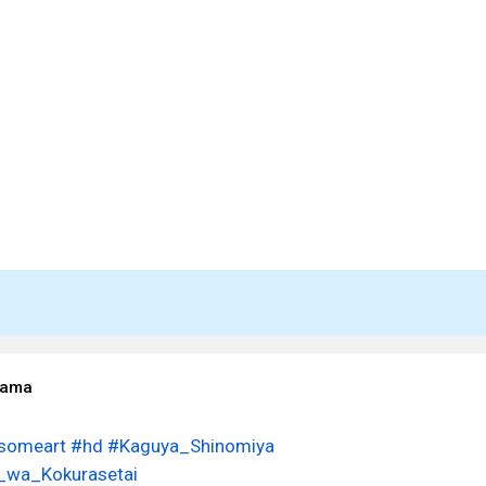
sama
someart
#hd
#Kaguya_Shinomiya
wa_Kokurasetai