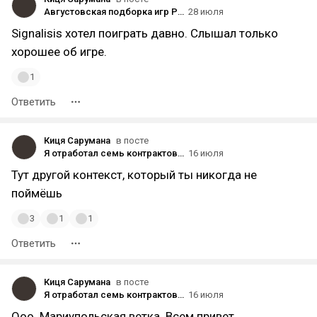
Августовская подборка игр PS Plus Essential
28 июля
Signalisis хотел поиграть давно. Слышал только
хорошее об игре.
1
Ответить
Киця Сарумана
в посте
Я отработал семь контрактов на новом Supply Offshore Vessel и хочу поделиться опытом
16 июля
Тут другой контекст, который ты никогда не
поймёшь
3
1
1
Ответить
Киця Сарумана
в посте
Я отработал семь контрактов на новом Supply Offshore Vessel и хочу поделиться опытом
16 июля
Ооо. Мариупольская ветка. Всем привет