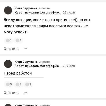
Киця Сарумана
в посте
Квест: прислать фотографию своей книги в момент чтения
29 июля
Ввиду локации, все читаю в оригинале)) но вот
некоторые экземпляры классики все таки не
могу освоить
1
1
Ответить
Киця Сарумана
в посте
Квест: прислать фотографию своей книги в момент чтения
29 июля
Перед работой
5
1
1
Ответить
Киця Сарумана
в посте