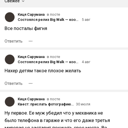
Свежее
Киця Сарумана
в посте
Состоялся релиз Big Walk — кооперативной адвенчуры в открытом мире от создателей Untitled Goose Game
5 авг
Все посталы фигня
Ответить
Киця Сарумана
в посте
Состоялся релиз Big Walk — кооперативной адвенчуры в открытом мире от создателей Untitled Goose Game
4 авг
Нахер детям такое плохое желать
Ответить
Киця Сарумана
в посте
Квест: прислать фотографию своей книги в момент чтения
30 июля
Ну первое. Ее муж убедил что у механика не
было телефона в гараже и что его даже третья
мировая не заставит покинуть свое место. Во