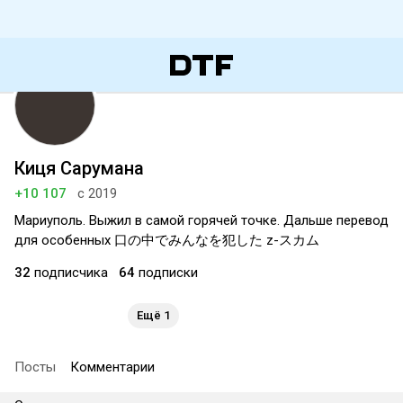
Киця Сарумана
+10 107
с 2019
Мариуполь. Выжил в самой горячей точке. Дальше перевод
для особенных 口の中でみんなを犯した z-スカム
32
подписчика
64
подписки
Ещё 1
Посты
Комментарии