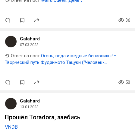
Ответ на пост
Waifu Queen: День 7
36
Galahard
07.03.2023
Ответ на пост
Огонь, вода и медные бензопилы! –
Творческий путь Фудзимото Тацуки (“Человек-
бензопила”, “Огненный удар”)
50
Galahard
13.01.2023
Прошёл Toradora, заебись
VNDB