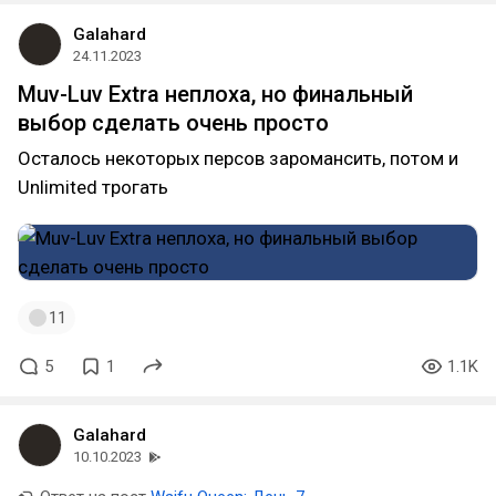
Galahard
24.11.2023
Muv-Luv Extra неплоха, но финальный
выбор сделать очень просто
Осталось некоторых персов заромансить, потом и
Unlimited трогать
11
5
1
1.1K
Galahard
10.10.2023