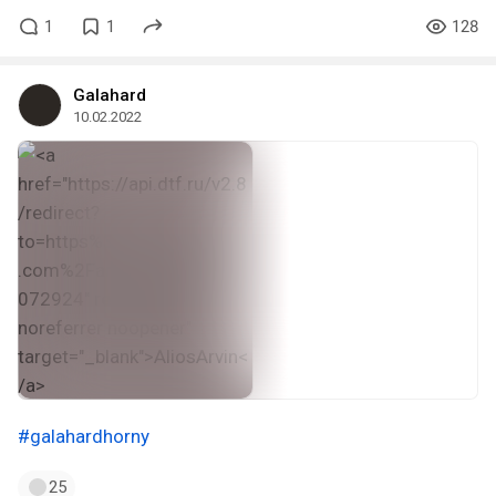
1
1
128
Galahard
10.02.2022
#galahardhorny
25