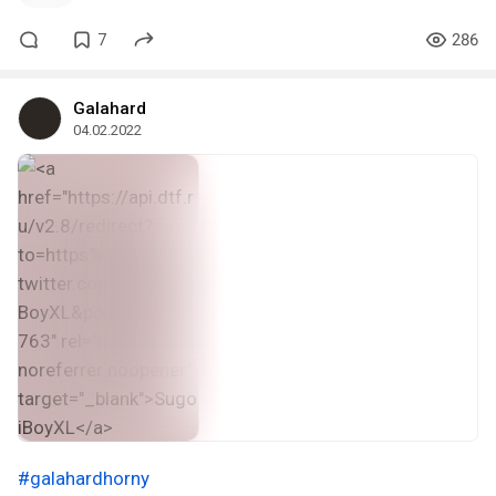
7
286
Galahard
04.02.2022
#galahardhorny