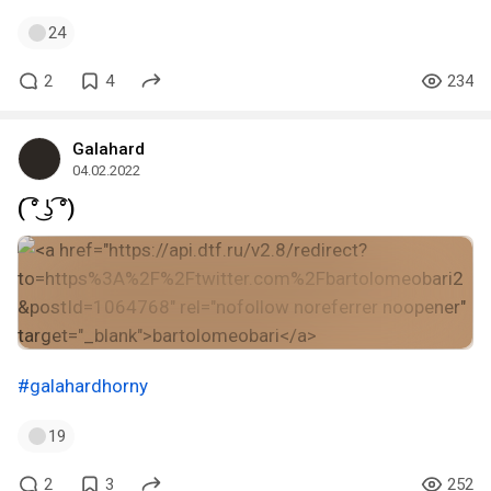
24
2
4
234
Galahard
04.02.2022
( ͡° ͜ʖ ͡°)
#galahardhorny
19
2
3
252