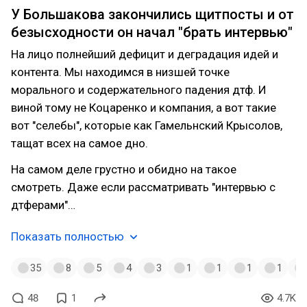
У Большакова закончились щитпосты и от
безысходности он начал "брать интервью"
На лицо полнейший дефицит и деградация идей и
контента. Мы находимся в низшей точке
морального и содержательного падения дтф. И
виной тому не Коцаренко и компания, а вот такие
вот "селебы", которые как Гамельнский Крысолов,
тащат всех на самое дно.
На самом деле грустно и обидно на такое
смотреть. Даже если рассматривать "интервью с
дтферами"…
Показать полностью
35
8
5
4
3
1
1
1
1
48
1
4.7K