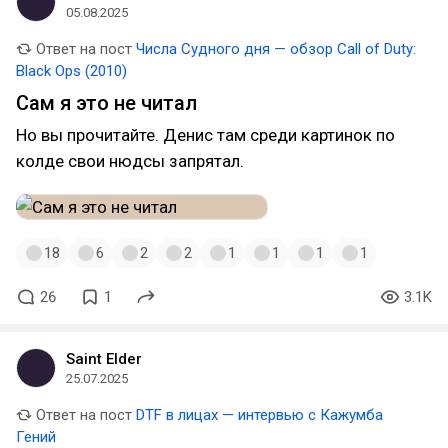
05.08.2025
Ответ на пост
Числа Судного дня — обзор Call of Duty:
Black Ops (2010)
Сам я это не читал
Но вы прочитайте. Денис там среди картинок по
колде свои нюдсы запрятал.
18
6
2
2
1
1
1
1
26
1
3.1K
Saint Elder
25.07.2025
Ответ на пост
DTF в лицах — интервью с Кажумба
Гений