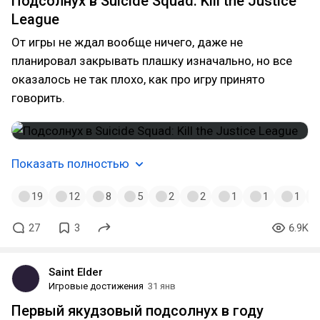
Подсолнух в Suicide Squad: Kill the Justice
League
От игры не ждал вообще ничего, даже не
планировал закрывать плашку изначально, но все
оказалось не так плохо, как про игру принято
говорить.
Показать полностью
19
12
8
5
2
2
1
1
1
27
3
6.9K
Saint Elder
Игровые достижения
31 янв
Первый якудзовый подсолнух в году