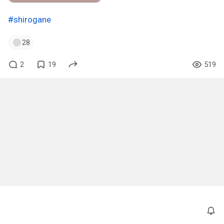
#shirogane
28
2
19
519