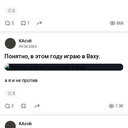
2
5
1
868
KAcidi
09.06.2024
Понятно, в этом году играю в Ваху.
а я и не против
3
3
1.3K
KAcidi