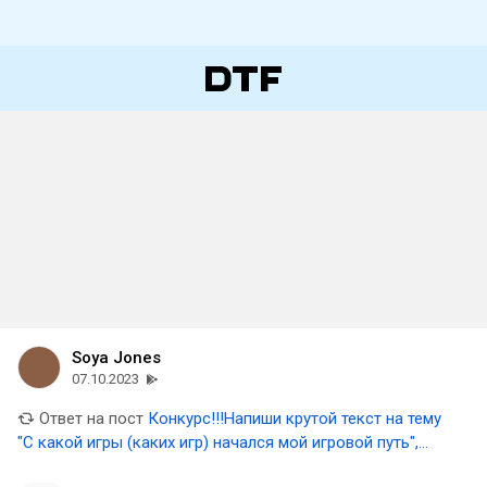
Soya Jones
07.10.2023
Ответ на пост
Конкурс!!!Напиши крутой текст на тему
"С какой игры (каких игр) начался мой игровой путь",
выиграй 3000 рублей(Завершён)