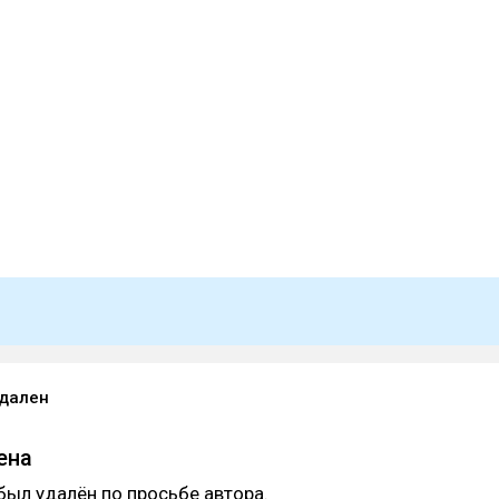
удален
ена
был удалён по просьбе автора.