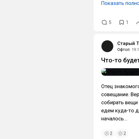
Показать полн
5
1
Старый Т
Офтоп
19.
Что-то будет
Отец знакомого
совещание. Вер
собирать вещи 
едем куда-то д
началось...
2
2