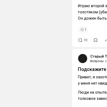
Играю второй з
толстяком (убил
Он дожен быть 
1
10
Старый Т
Вопросы
2
Подскажите 
Привет, я захо
у меня нет нвид
Люди на опыте,
толковое завес