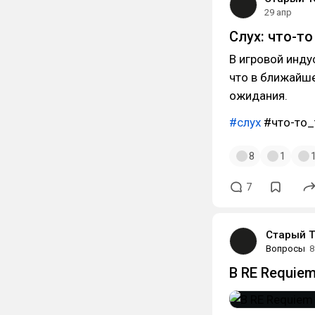
29 апр
Слух: что-т
В игровой инду
что в ближайше
ожидания.
#слух
#что-то_
8
1
7
Старый Т
Вопросы
8
В RE Requie