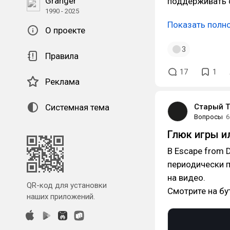
Granger
поддерживать с
1990 - 2025
Показать полн
О проекте
3
Правила
17
1
Реклама
Старый Т
Системная тема
Вопросы
6
Глюк игры и
В Escape from 
периодически 
на видео.
QR-код для установки
Смотрите на бу
наших приложений.