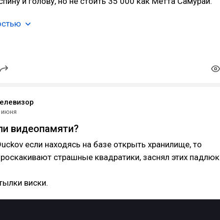
пину и голову, но не стоить 35 000 как Метта Самурай.
остью
елевизор
 июня
ли видеопамяти?
Duckov если находясь на базе открыть хранилище, то
проскакивают страшные квадратики, заснял этих падлюк
тылки виски.