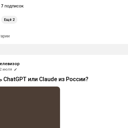
17
подписок
Ещё 2
арии
елевизор
2 июля
ь ChatGPT или Claude из России?