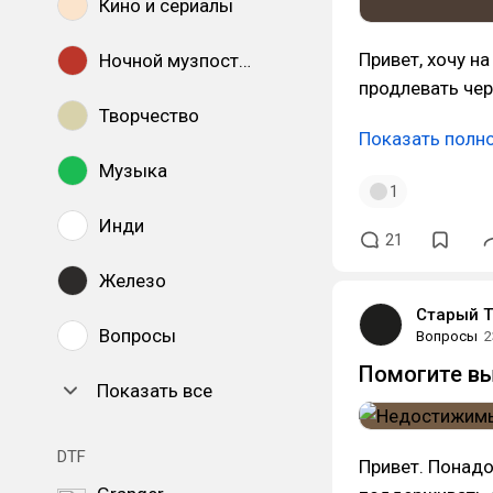
Кино и сериалы
Привет, хочу н
Ночной музпостинг
продлевать чер
Творчество
Показать полн
Музыка
1
Инди
21
Железо
Старый Т
Вопросы
Вопросы
2
Помогите в
Показать все
DTF
Привет. Понадо