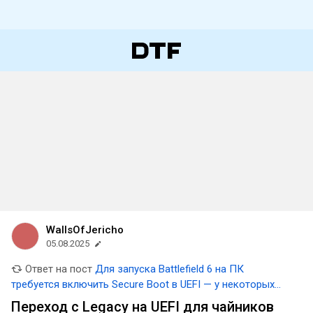
WallsOfJericho
05.08.2025
Ответ на пост
Для запуска Battlefield 6 на ПК
требуется включить Secure Boot в UEFI — у некоторых
игроков возникли с этим трудности
Переход с Legacy на UEFI для чайников