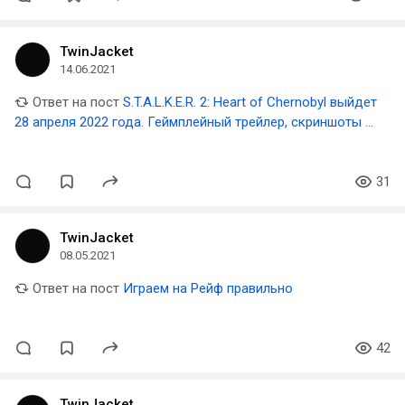
TwinJacket
14.06.2021
Ответ на пост
S.T.A.L.K.E.R. 2: Heart of Chernobyl выйдет
28 апреля 2022 года. Геймплейный трейлер, скриншоты и
детали
31
TwinJacket
08.05.2021
Ответ на пост
Играем на Рейф правильно
42
TwinJacket