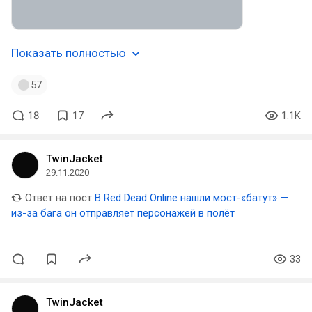
Показать полностью
57
18
17
1.1K
TwinJacket
29.11.2020
Ответ на пост
В Red Dead Online нашли мост-«батут» —
из-за бага он отправляет персонажей в полёт
33
TwinJacket