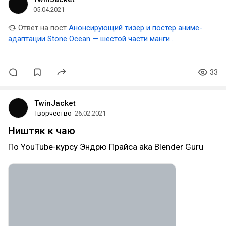
05.04.2021
Ответ на пост
Анонсирующий тизер и постер аниме-
адаптации Stone Ocean — шестой части манги
«Невероятные приключения ДжоДжо»
33
TwinJacket
Творчество
26.02.2021
Ништяк к чаю
По YouTube-курсу Эндрю Прайса aka Blender Guru