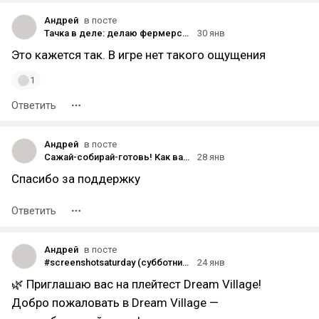
Андрей
в посте
Тачка в деле: делаю фермерский труд проще
30 янв
Это кажется так. В игре нет такого ощущения
1
Ответить
Андрей
в посте
Сажай-собирай-готовь! Как вам ?
28 янв
Спасибо за поддержку
Ответить
Андрей
в посте
#screenshotsaturday (субботний скриншот) на DTF 24.01.2026
24 янв
🌿 Приглашаю вас на плейтест Dream Village!
Добро пожаловать в Dream Village —