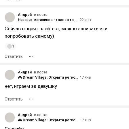
Андрей
в посте
Никаких магазинов - только то, что поймаешь сам. Сегодня: куриный суп! 🍜
22 янв
Сейчас открыт плейтест, можно записаться и
попробовать самому)
1
Ответить
Андрей
в посте
🎮 Dream Village: Открыта регистрация на плейтест в Steam!
17 янв
нет, играем за девушку
Ответить
Андрей
в посте
🎮 Dream Village: Открыта регистрация на плейтест в Steam!
17 янв
Спасибо