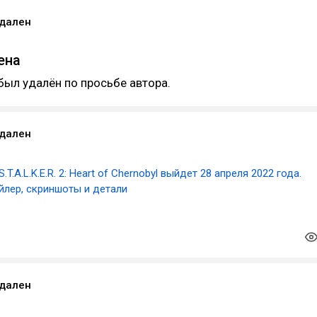
удален
ена
был удалён по просьбе автора.
удален
S.T.A.L.K.E.R. 2: Heart of Chernobyl выйдет 28 апреля 2022 года.
йлер, скриншоты и детали
удален