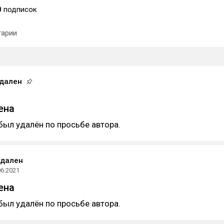
0
подписок
арии
удален
ена
был удалён по просьбе автора.
удален
06.2021
ена
был удалён по просьбе автора.