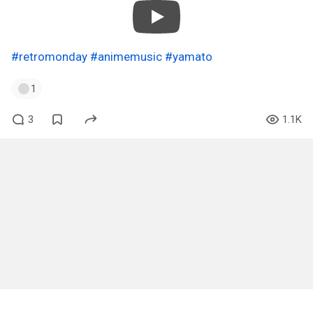
#retromonday
#animemusic
#yamato
1
3
1.1K