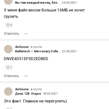
Вы там каждый месяц, блэд, уменьшаете размер загружаемых файлов на 1Мб?
24.04.2021
У меня файл весом больше 16МБ не хочет
грузить
5
Ответить
deGoose
в посте
Battletech — Mercenary Collection за 239₽ в GOG
22.04.2021
DNVE4D51EF9D2EDBED
1
Ответить
deGoose
в посте
День 128. Отдых
18.04.2021
Это факт. Главное не перегулять).