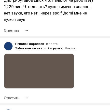
дистрибутивов Linux и 5.1 аналог не работает)
1220 чип .Что делать? нужен именно аналог...
нет звука, его нет...через spdif ,hdmi мне не
нужен звук
Ответить
Николай Воропаев
в посте
Забавные такие с пс2 игрушки)
8 июля
Ответить