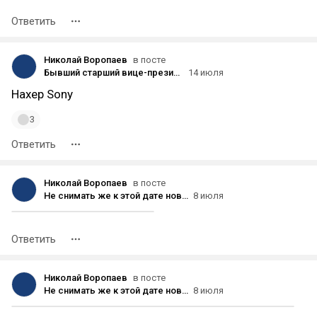
Ответить
Николай Воропаев
в посте
Бывший старший вице-президент Sony рассказал о переходе PlayStation к цифровому будущему
14 июля
Нахер Sony
3
Ответить
Николай Воропаев
в посте
Не снимать же к этой дате новый стоящий фильм?)))
8 июля
Ответить
Николай Воропаев
в посте
Не снимать же к этой дате новый стоящий фильм?)))
8 июля