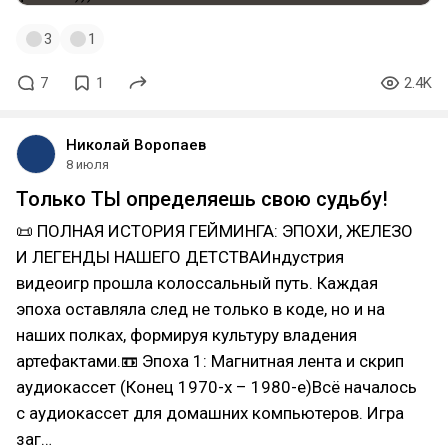
3
1
7
1
2.4K
Николай Воропаев
8 июля
Только ТЫ определяешь свою судьбу!
📜 ПОЛНАЯ ИСТОРИЯ ГЕЙМИНГА: ЭПОХИ, ЖЕЛЕЗО
И ЛЕГЕНДЫ НАШЕГО ДЕТСТВАИндустрия
видеоигр прошла колоссальный путь. Каждая
эпоха оставляла след не только в коде, но и на
наших полках, формируя культуру владения
артефактами.📼 Эпоха 1: Магнитная лента и скрип
аудиокассет (Конец 1970-х – 1980-е)Всё началось
с аудиокассет для домашних компьютеров. Игра
заг…