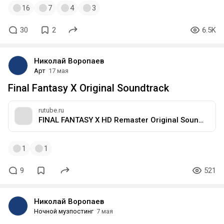
16
7
4
3
30
2
6.5K
Николай Воропаев
Арт
17 мая
Final Fantasy X Original Soundtrack
rutube.ru
FINAL FANTASY X HD Remaster Original Soundtrack 1
1
1
9
521
Николай Воропаев
Ночной музпостинг
7 мая