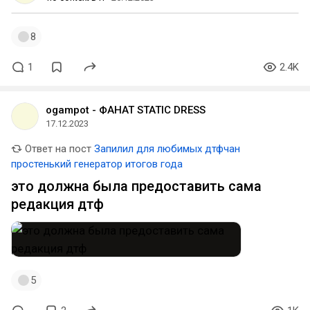
8
1
2.4K
ogampot - ФАНАТ STATIC DRESS
17.12.2023
Ответ на пост
Запилил для любимых дтфчан
простенький генератор итогов года
это должна была предоставить сама
редакция дтф
5