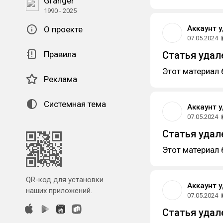
Granger
1990 - 2025
Аккаунт 
О проекте
07.05.2024
Правила
Статья удал
Этот материал 
Реклама
Системная тема
Аккаунт 
07.05.2024
Статья удал
Этот материал 
QR-код для установки
Аккаунт 
наших приложений.
07.05.2024
Статья удал