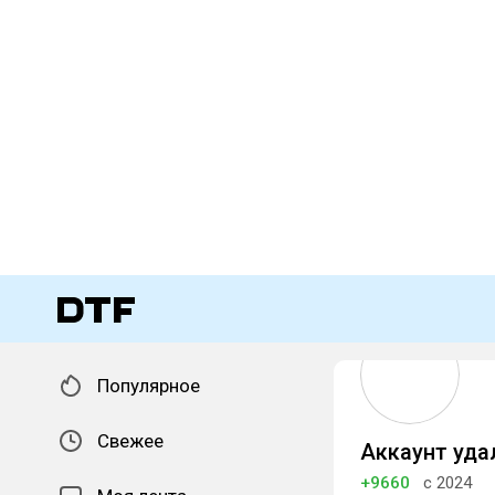
Популярное
Свежее
Аккаунт уда
+9660
с 2024