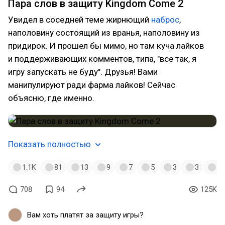
Пара слов в защиту Kingdom Come 2
Увидел в соседней теме жирнющий
наброс
,
наполовину состоящий из вранья, наполовину из
придирок. И прошел бы мимо, но там куча лайков
и поддерживающих комментов, типа, "все так, я
игру запускать не буду". Друзья! Вами
манипулируют ради фарма лайков! Сейчас
объясню, где именно.
Показать полностью
1.1K
81
13
9
7
5
3
3
1
708
94
125K
Вам хоть платят за защиту игры?