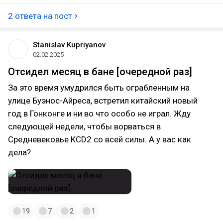
вспоминал про сюжет серии. И он 20 минут ссался
кипятком, что это игра года, через каждое слово
2 ответа на пост
вставляя восторженные эпитеты. А потом в конце
признался, что вынужден был включить чит-коды,
потому что задушился на финальном акте... Но
Stanislav Kupriyanov
игра года... Но задушился... Но чит коды.
02.02.2025
Интересный человече.
Отсидел месяц в бане [очередной раз]
За это время умудрился быть ограбленным на
улице Буэнос-Айреса, встретил китайский новый
год в Гонконге и ни во что особо не играл. Жду
следующей недели, чтобы ворваться в
Средневековье KCD2 со всей силы. А у вас как
дела?
19
7
2
1