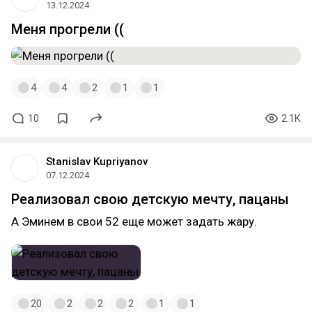
13.12.2024
Меня прогрели ((
4
4
2
1
1
10
2.1K
Stanislav Kupriyanov
07.12.2024
Реализовал свою детскую мечту, пацаны
А Эминем в свои 52 еще может задать жару.
20
2
2
2
1
1