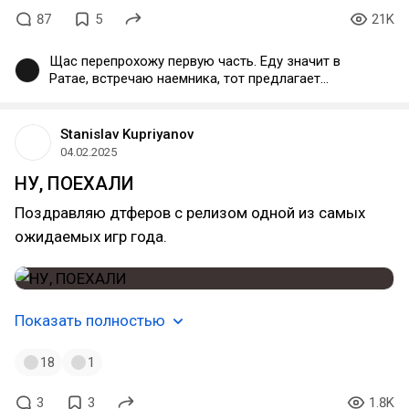
87
5
21K
Щас перепрохожу первую часть. Еду значит в
Ратае, встречаю наемника, тот предлагает
сразиться и помериться силушкой. Думаю ну
окей, я же никого не убиваю, а обычно они
сдаются, начинаем драться я его не сильно
Stanislav Kupriyanov
луплю, тут вдруг он дергается и я ему по голове
04.02.2025
молотом задеваю, тот упал, сказал о нормально и
НУ, ПОЕХАЛИ
помер, тем временем шли чуваки и побежали
докладывать в город о случившимся... подрались
Поздравляю дтферов с релизом одной из самых
блин
ожидаемых игр года.
Показать полностью
18
1
3
3
1.8K