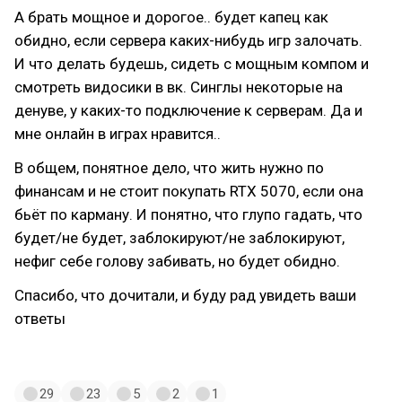
А брать мощное и дорогое.. будет капец как
обидно, если сервера каких-нибудь игр залочать.
И что делать будешь, сидеть с мощным компом и
смотреть видосики в вк. Синглы некоторые на
денуве, у каких-то подключение к серверам. Да и
мне онлайн в играх нравится..
В общем, понятное дело, что жить нужно по
финансам и не стоит покупать RTX 5070, если она
бьёт по карману. И понятно, что глупо гадать, что
будет/не будет, заблокируют/не заблокируют,
нефиг себе голову забивать, но будет обидно.
Спасибо, что дочитали, и буду рад увидеть ваши
ответы
на мой (зачеркнуто) шизопост
29
23
5
2
1