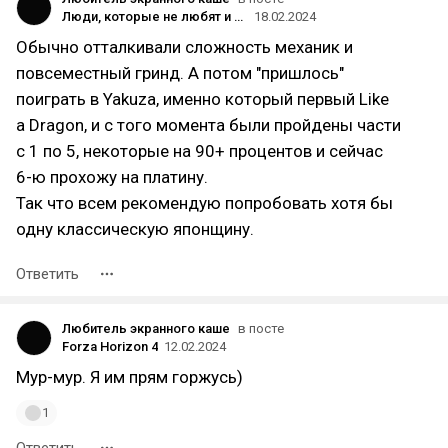
Люди, которые не любят и игнорируют японские RPG, почему?
18.02.2024
Обычно отталкивали сложность механик и
повсеместный гринд. А потом "пришлось"
поиграть в Yakuza, именно который первый Like
a Dragon, и с того момента были пройдены части
с 1 по 5, некоторые на 90+ процентов и сейчас
6-ю прохожу на платину.
Так что всем рекомендую попробовать хотя бы
одну классическую японщину.
Ответить
Любитель экранного каше
в посте
Forza Horizon 4
12.02.2024
Мур-мур. Я им прям горжусь)
1