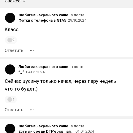
Свежее
Любитель экранного каше
в посте
Фотки с телефона в GTA5
29.10.2024
Класс!
2
Ответить
Любитель экранного каше
в посте
^_^
04.06.2024
Сейчас цусиму только начал, через пару недель
что-то будет:)
1
Ответить
Любитель экранного каше
в посте
Есть ли среди DTF'еров чайные сомелье?
01.04.2024