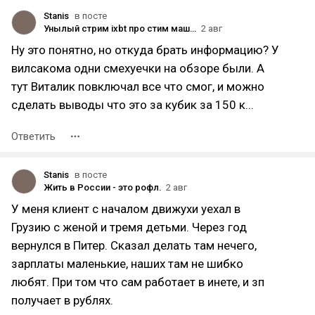
Stanis
в посте
Унылый стрим ixbt про стим машин. Как Габен уничтожил консоли.
2 авг
Ну это понятно, но откуда брать информацию? У
вилсакома одни смехуечки на обзоре были. А
тут Виталик повключал все что смог, и можно
сделать выводы что это за кубик за 150 к...
Ответить
Stanis
в посте
Жить в России - это рофл.
2 авг
У меня клиент с началом движухи уехал в
Грузию с женой и тремя детьми. Через год
вернулся в Питер. Сказал делать там нечего,
зарплаты маленькие, наших там не шибко
любят. При том что сам работает в инете, и зп
получает в рублях.