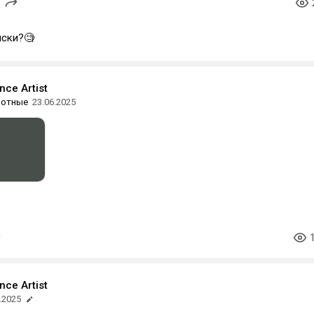
яски?🧐
ce Аrtist
вотные
23.06.2025
ce Аrtist
.2025