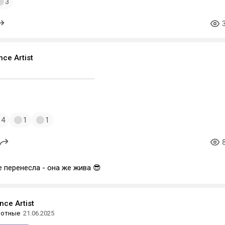
3
ce Аrtist
4
1
1
 перенесла - она же жива 😎
ce Аrtist
вотные
21.06.2025