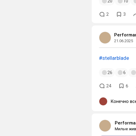
20
10
2
3
Performan
21.06.2025
#stellarblade
26
6
24
6
Конечно все
Performan
Милые жи