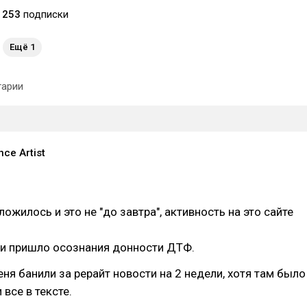
253
подписки
Ещё 1
арии
ce Аrtist
сложилось и это не "до завтра", активность на это сайте
 и пришло осознания донности ДТФ.
еня банили за рерайт новости на 2 недели, хотя там было
все в тексте.