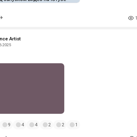
ce Аrtist
6.2025
9
4
4
2
2
1