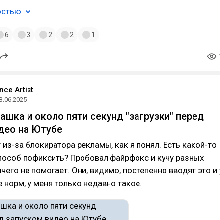
остью
6
3
2
2
1
ce Аrtist
3.06.2025
ашка и около пяти секунд "загрузки" перед
део на Ютубе
 из-за блокиратора рекламы, как я понял. Есть какой-то
пособ пофиксить? Пробовал файрфокс и кучу разных
чего не помогает. Они, видимо, постепенно вводят это и 
е норм, у меня только недавно такое.