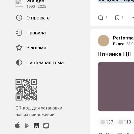
Granger
1990 - 2025
О проекте
7
1
Правила
Performan
Видео
23.0
Реклама
Починка ЦП
Системная тема
QR-код для установки
наших приложений.
137
113