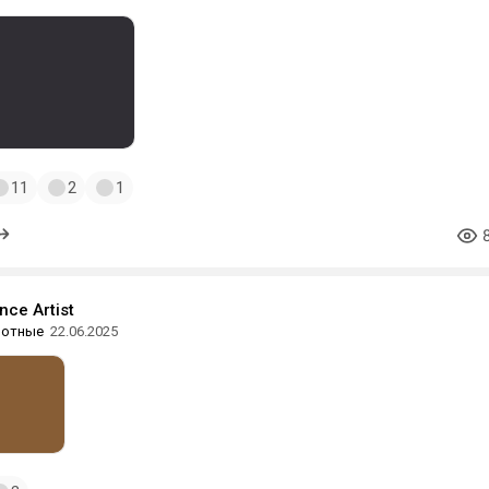
11
2
1
ce Аrtist
вотные
22.06.2025