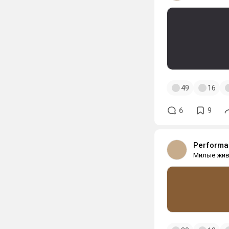
49
16
6
9
Performan
Милые жи