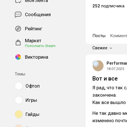
Моя лента
252
подписчика
Сообщения
Рейтинг
Посты
Коммент
Маркет
Пополнить Steam
Свежее
Викторина
Performan
18.07.2025
Темы
Вот и все
Офтоп
Я рад, что так 
закончена.
Игры
Как все вышло
Не так давно м
Гайды
изменено почти 