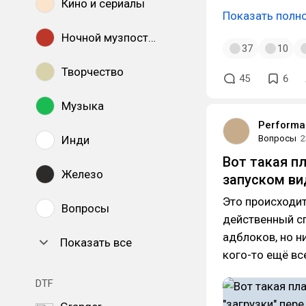
Кино и сериалы
Показать полн
Ночной музпостинг
37
10
Творчество
45
6
Музыка
Performan
Инди
Вопросы
2
Вот такая пл
Железо
запуском ви
Это происходит
Вопросы
действенный с
адблоков, но ни
Показать все
кого-то ещё вс
DTF