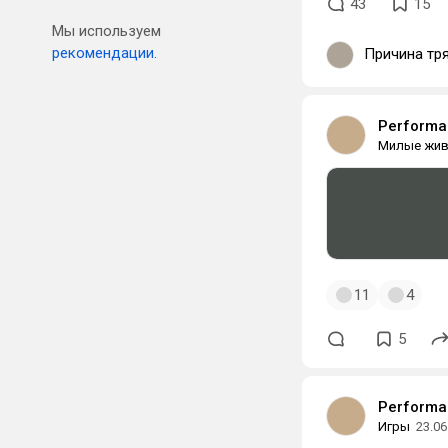
43
15
Мы используем
рекомендации.
Причина тр
Performan
Милые жи
11
4
5
Performan
Игры
23.06