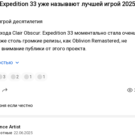
: Expedition 33 уже называют лучшей игрой 202
игрой десятилетия
хода Clair Obscur: Expedition 33 моментально стала очен
же столь громкие релизы, как Oblivion Remastered, не
 внимание публики от этого проекта.
остью
3
2
1
1
рня если честно
ce Аrtist
вотные
22.06.2025