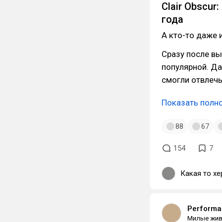
Clair Obscur
года
А кто-то даже 
Сразу после вы
популярной. Да
смогли отвлечь
Показать полн
88
67
154
7
Какая то хе
Performan
Милые жи