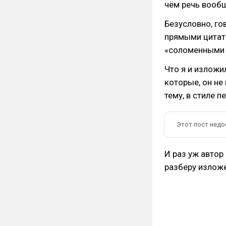
чём речь вооб
Безусловно, го
прямыми цитата
«соломенными ч
Что я и изложи
которые, он не
тему, в стиле п
Этот пост недо
И раз уж автор
разберу изложе
⠀⠀⠀⠀⠀⠀⠀⠀⠀⠀