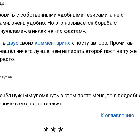
ще.
ворить с собственными удобными тезисами, а не с
ми, очень удобно. Но это называется борьба с
учелами», а никак не «по фактам».
л в
двух
своих
комментариях
к посту автора. Прочитав
 нашёл ничего лучше, чем написать второй пост на ту же
ервого.
ступен
 счёл нужным упомянуть в этом посте меня, то я подробн
нные в его посте тезисы.
⠀⠀⠀⠀⠀⠀⠀⠀⠀⠀⠀⠀⠀⠀⠀⠀⠀⠀⠀⠀⠀⠀⠀⠀⠀⠀⠀
К оглавлению