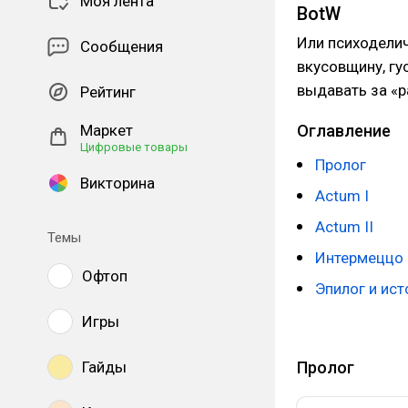
Моя лента
BotW
Или психоделич
Сообщения
вкусовщину, гу
выдавать за «р
Рейтинг
Маркет
Оглавление
Цифровые товары
Пролог
Викторина
Actum I
Actum II
Темы
Интермеццо
Офтоп
Эпилог и ист
Игры
Пролог
Гайды