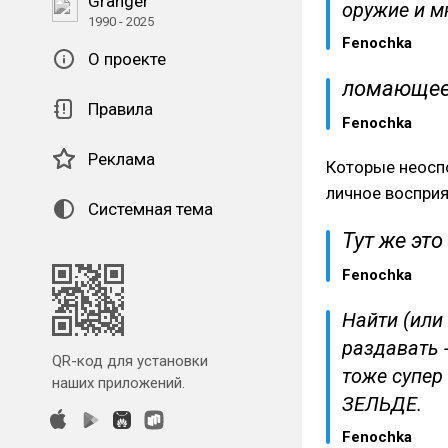
Granger
оружие и м
1990 - 2025
Fenochka
О проекте
ломающее
Правила
Fenochka
Реклама
Которые неоспо
личное восприя
Системная тема
Тут же это
Fenochka
Найти (или
раздавать 
QR-код для установки
тоже супер
наших приложений.
ЗЕЛЬДЕ.
Fenochka