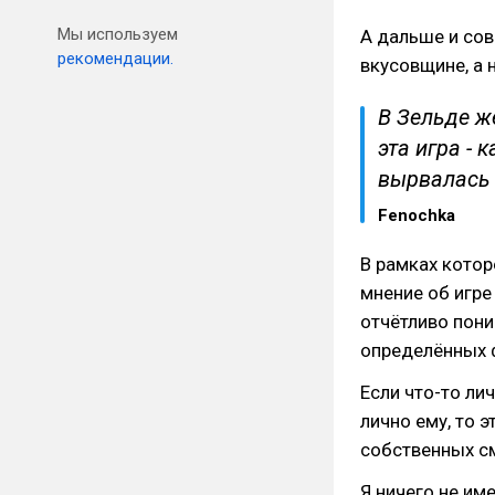
Мы используем
А дальше и сов
рекомендации.
вкусовщине, а н
В Зельде ж
эта игра - 
вырвалась 
Fenochka
В рамках котор
мнение об игре
отчётливо пони
определённых ф
Если что-то ли
лично ему, то э
собственных с
Я ничего не им