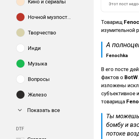
Кино и сериалы
Этот пост недо
Ночной музпостинг
Товарищ
Feno
изумительной 
Творчество
А полноце
Инди
Fenochka
Музыка
В его посте де
фактов о
BotW
Вопросы
изложены исклю
субъективное и
Железо
товарища
Feno
Показать все
Ты можешь 
бомбу и вз
DTF
потоке возд