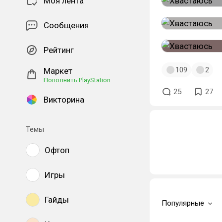
Моя лента
Сообщения
Рейтинг
109
2
Маркет
Пополнить PlayStation
25
27
Викторина
Темы
Офтоп
Игры
Гайды
Популярные