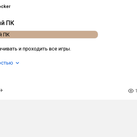
ocker
ый ПК
ачивать и проходить все игры.
остью