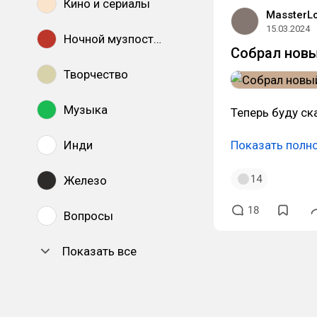
Кино и сериалы
MassterL
15.03.2024
Ночной музпостинг
Собрал нов
Творчество
Музыка
Теперь буду ск
Инди
Показать полн
14
Железо
18
Вопросы
Показать все
DTF