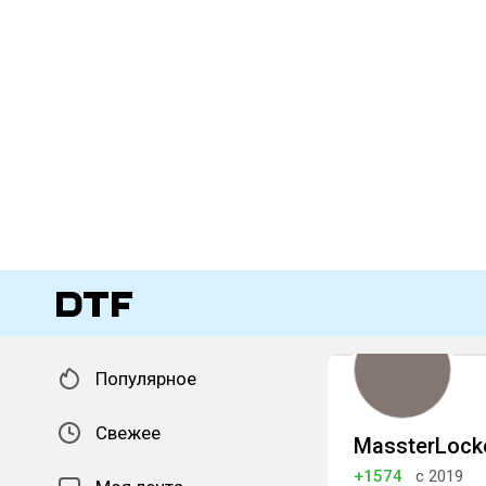
Популярное
Свежее
MassterLock
+1574
с 2019