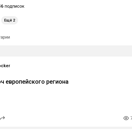
46
подписок
Ещё 2
арии
ocker
юч европейского региона
XXD6T