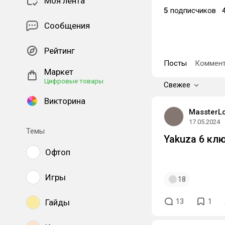
Моя лента
5
подписчиков
Сообщения
Рейтинг
Посты
Коммент
Маркет
Цифровые товары
Свежее
Викторина
MassterL
17.05.2024
Темы
Yakuza 6 кл
Офтоп
08ZT6-M0V5E-
Игры
18
13
1
Гайды