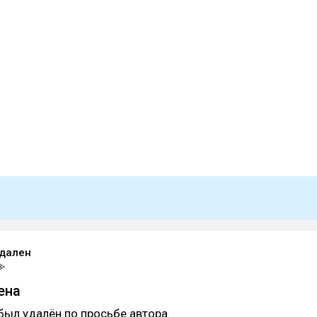
удален
ена
был удалён по просьбе автора.