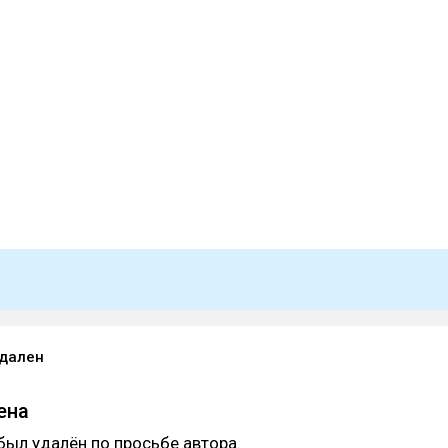
удален
ена
был удалён по просьбе автора.