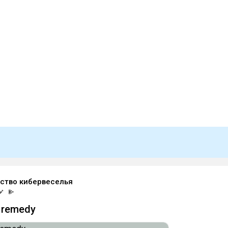
ство кибервеселья
 remedy