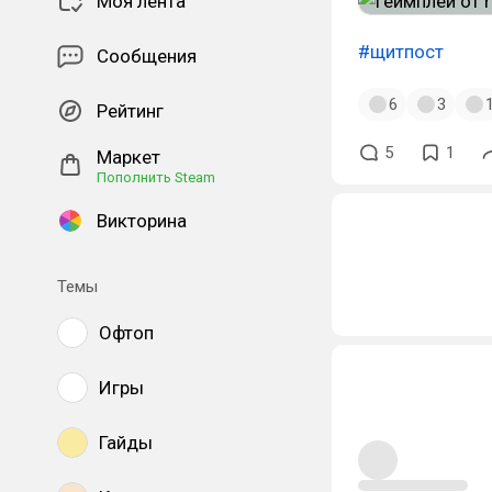
Моя лента
#щитпост
Сообщения
6
3
Рейтинг
5
1
Маркет
Пополнить Steam
Викторина
Темы
Офтоп
Игры
Гайды