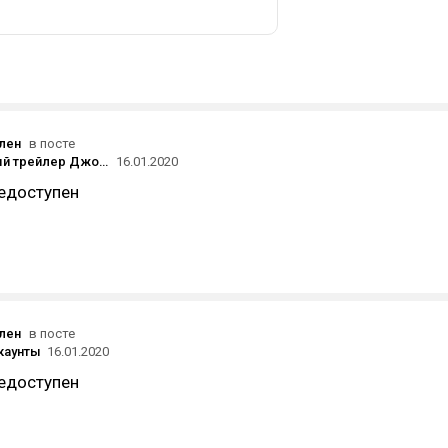
ален
в посте
Геймплейный трейлер Джокера в Mortal Kombat 11
16.01.2020
едоступен
ален
в посте
каунты
16.01.2020
едоступен