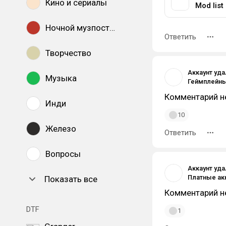
Кино и сериалы
Mod list
Ночной музпостинг
Ответить
Творчество
Аккаунт уд
Музыка
Комментарий н
Инди
10
Железо
Ответить
Вопросы
Аккаунт уд
Платные ак
Показать все
Комментарий н
DTF
1