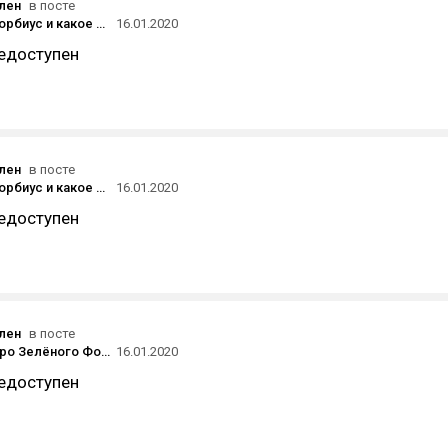
ален
в посте
Кто такой Морбиус и какое место он занимает во вселенной Человека-паука
16.01.2020
едоступен
ален
в посте
Кто такой Морбиус и какое место он занимает во вселенной Человека-паука
16.01.2020
едоступен
ален
в посте
В сериале про Зелёного Фонаря будет сразу два главных героя и Синестро
16.01.2020
едоступен