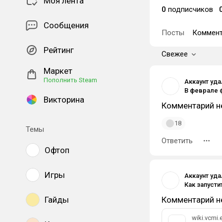
Моя лента
0
подписчиков
Сообщения
Посты
Коммент
Рейтинг
Свежее
Маркет
Пополнить Steam
Аккаунт уд
Викторина
Комментарий н
18
Темы
Ответить
Офтоп
Игры
Аккаунт уд
Гайды
Комментарий н
wiki.vcmi.