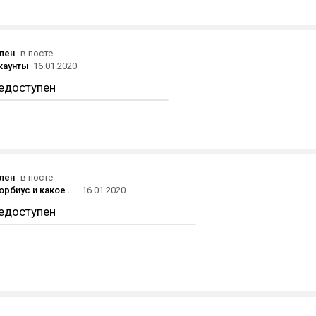
ален
в посте
каунты
16.01.2020
едоступен
ален
в посте
Кто такой Морбиус и какое место он занимает во вселенной Человека-паука
16.01.2020
едоступен