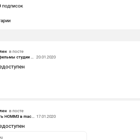
0
подписок
арии
ален
в посте
В феврале фильмы студии Ghibli выйдут на Netflix по всему миру
20.01.2020
едоступен
ален
в посте
Как запустить HOMM3 в macOS Catalina
17.01.2020
едоступен
eu