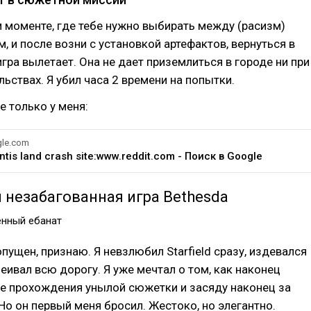
 моменте, где тебе нужно выбирать между (расизм)
, и после возни с установкой артефактов, вернуться в
игра вылетает. Она не дает приземлиться в городе ни при
льствах. Я убил часа 2 времени на попытки.
е только у меня:
le.com
ntis land crash site:www.reddit.com - Поиск в Google
 незабагованная игра Bethesda
енный ебанат
опущен, признаю. Я невзлюбил Starfield сразу, издевался
еивал всю дорогу. Я уже мечтал о том, как наконец
ле прохождения унылой сюжетки и засяду наконец за
 Но он первый меня бросил. Жестоко, но элегантно.