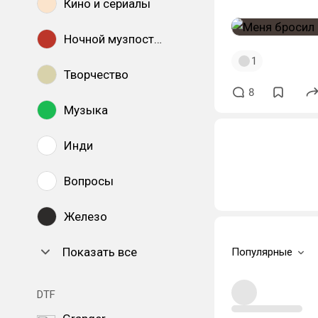
Кино и сериалы
Ночной музпостинг
1
Творчество
8
Музыка
Инди
Вопросы
Железо
Показать все
Популярные
DTF