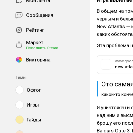
Моя лента
В общем на том
Сообщения
черным и белым
New Atlantis — 
Рейтинг
каких обстояте
Маркет
Эта проблема н
Пополнить Steam
Викторина
www.goog
new atla
Темы
Это самая
Офтоп
какой-то конч
Игры
Я уничтожен и 
над ним и высм
Гайды
брошу его пос
Baldurs Gate 3.