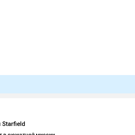
Starfield
т в сюжетной миссии