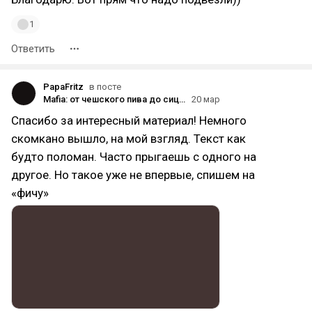
1
Ответить
PapaFritz
в посте
Mafia: от чешcкого пива до сицилийского свинца [Л💢НГ]
20 мар
Спасибо за интересный материал! Немного
скомкано вышло, на мой взгляд. Текст как
будто поломан. Часто прыгаешь с одного на
другое. Но такое уже не впервые, спишем на
«фичу»