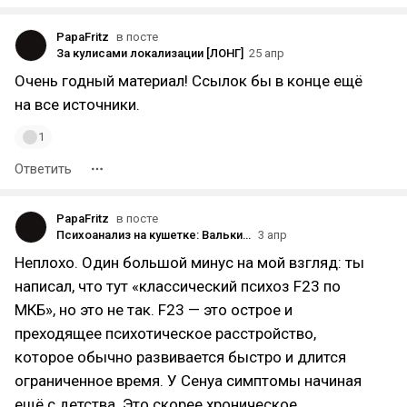
PapaFritz
в посте
За кулисами локализации [ЛОНГ]
25 апр
Очень годный материал! Ссылок бы в конце ещё
на все источники.
1
Ответить
PapaFritz
в посте
Психоанализ на кушетке: Валькирия Шрёдингера
3 апр
Неплохо. Один большой минус на мой взгляд: ты
написал, что тут «классический психоз F23 по
МКБ», но это не так. F23 — это острое и
преходящее психотическое расстройство,
которое обычно развивается быстро и длится
ограниченное время. У Сенуа симптомы начиная
ещё с детства. Это скорее хроническое