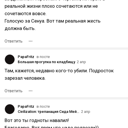
реальной жизни плохо сочетаются или не
сочетаются вовсе.
Голосую за Сенуа. Вот там реальная жесть
должна быть.
Ответить
PapaFritz
в посте
Большая прогулка по кладбищу
2 апр
Там, кажется, недавно кого-то убили. Подросток
зарезал человека.
Ответить
PapaFritz
в посте
Civilization: трепанация Сида Мейера и его «Цивы» [ЛОНГ]
2 апр
Вот это ты годноты навалил!
Благодарю. Вот прям что надо подвезли))