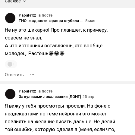
Свежее
PapaFritz
в посте
THQ: жадность фраера сгубила [Л🤡НГ]
8 мая
Не ну это шикарно! Про планшет, к примеру,
совсем не знал.
А что источники вставляешь, это вообще
молодец. Растёшь😁😁😁
1
Ответить
PapaFritz
в посте
За кулисами локализации [ЛОНГ]
25 апр
Я вижу у тебя просмотры просели. На фоне с
неадекватами по теме нейронки это может
повлиять на желание писать дальше. Не делай
той ошибки, которую сделал я (меня, если что,