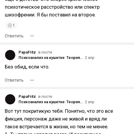
психотическое расстройство или спектр
шизофрении. Я бы поставил на второе.
1
Ответить
PapaFritz
в посте
Психоанализ на кушетке: Теория безумия Вааса Монтенегро
2 апр
Без обид, если что.
Ответить
PapaFritz
в посте
Психоанализ на кушетке: Теория безумия Вааса Монтенегро
2 апр
Вот тут покритикую тебя. Понятно, что это все
фикция, персонаж даже не живой и вряд ли
такое встречается в жизни, но тем не менее.