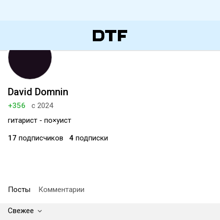
David Domnin
+356
с 2024
гитарист - по×уист
17
подписчиков
4
подписки
Посты
Комментарии
Свежее