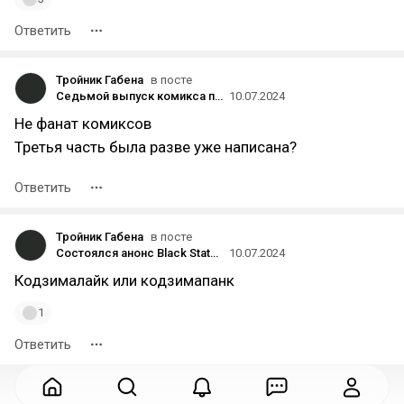
Ответить
Тройник Габена
в посте
Седьмой выпуск комикса по Team Fortress 2 находится в разработке — сценаристы Valve показали одну страницу из него
10.07.2024
Не фанат комиксов
Третья часть была разве уже написана?
Ответить
Тройник Габена
в посте
Состоялся анонс Black State — шпионского экшена в духе Metal Gear Solid
10.07.2024
Кодзималайк или кодзимапанк
1
Ответить