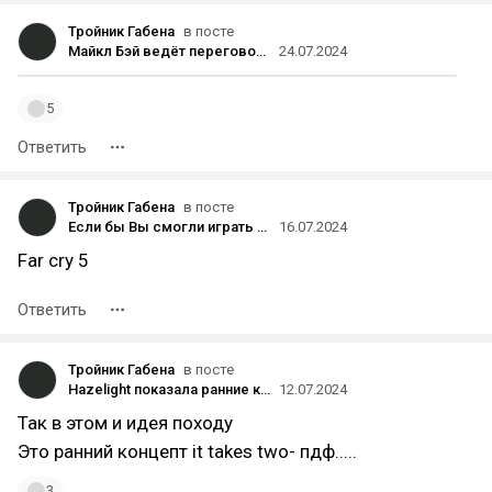
Тройник Габена
в посте
Майкл Бэй ведёт переговоры о работе над фильмом и сериалами про скибиди-туалеты
24.07.2024
5
Ответить
Тройник Габена
в посте
Если бы Вы смогли играть только в одну игру до конца жизни, какую бы выбрали?
16.07.2024
Far cry 5
Ответить
Тройник Габена
в посте
Hazelight показала ранние концепты It Takes Two, когда игра носила рабочее название Project Nuts
12.07.2024
Так в этом и идея походу
Это ранний концепт it takes two- пдф.....
3